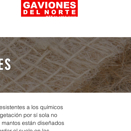
MTY
81 1053 5663
CDMX
55 3669 4985
TUXTLA
968 116 6977
ventas@gavionesdelnorte.com
ES
esistentes a los químicos
getación por sí sola no
os mantos están diseñados
rdar el suelo en las