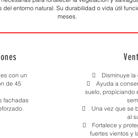
del entorno natural. Su durabilidad o vida útil funcio
meses.
iones
Ven
des con un
 Disminuye la e
ón de 45
 Ayuda a conser
suelo, propiciando 
s fachadas
semi
eforzado.
 Una vez que se b
al s
 Fortalece y proteg
fuertes vientos y 