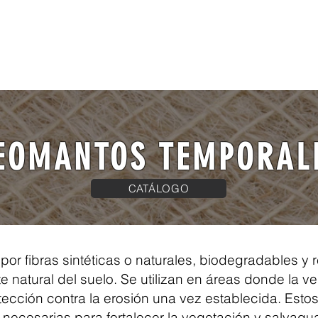
Trabaja con nosotros
Distribuidores
Contacto
EOMANTOS TEMPORAL
CATÁLOGO
r fibras sintéticas o naturales, biodegradables y r
 natural del suelo. Se utilizan en áreas donde la ve
tección contra la erosión una vez establecida. Est
necesarias para fortalecer la vegetación y salvagua