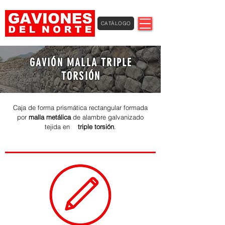
CATÁLOGO
GAVIÓN MALLA TRIPLE
TORSIÓN
Caja de forma prismática rectangul
ar formada
por
malla metálica
de alambre galvanizado
tejida en
triple torsió
n
.