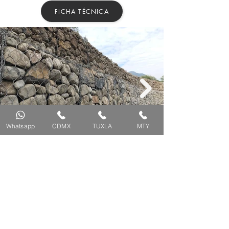
FICHA TÉCNICA
Whatsapp
CDMX
TUXLA
MTY
Gavión Malla Triple Torsión
CONTACTO