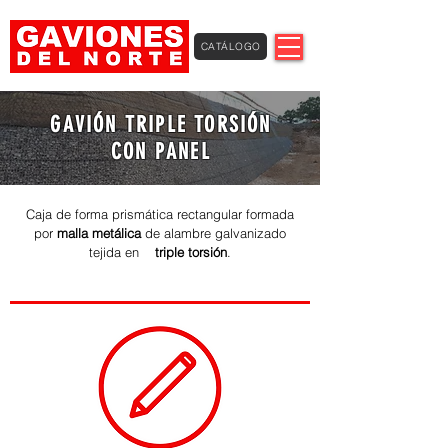
CATÁLOGO
GAVIÓN TRIPLE TORSIÓN
CON PANEL
Caja de forma prismática rectangul
ar formada
por
malla metálica
de alambre galvanizado
tejida en
triple torsió
n
.