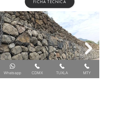
FICHA TÉCNICA
Whatsapp
CDMX
TUXLA
MTY
Gavión Malla Triple Torsión
CONTACTO